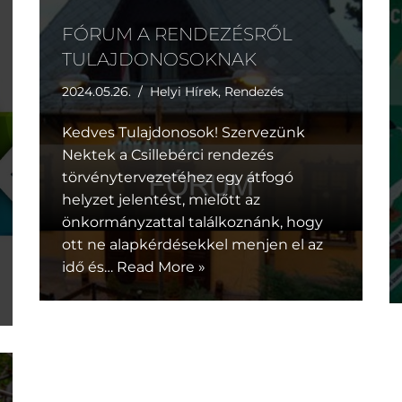
FÓRUM A RENDEZÉSRŐL
TULAJDONOSOKNAK
2024.05.26.
Helyi Hírek
,
Rendezés
Kedves Tulajdonosok! Szervezünk
Nektek a Csillebérci rendezés
törvénytervezetéhez egy átfogó
helyzet jelentést, mielőtt az
önkormányzattal találkoznánk, hogy
ott ne alapkérdésekkel menjen el az
idő és…
Read More »