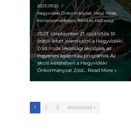
2023.09.25.
Hegyvidéki Önkormányzat
,
Helyi Hírek
,
Környezetvédelem
,
Rend és tisztaság
2023. szeptember 21. csütörtök 10
órától lehet jelentkezni a Hegyvidéki
Zöld Iroda lakossági akciójára, az
ingyenes ágaprítási programra. Az
akció keretében a Hegyvidéki
Önkormányzat Zöld…
Read More »
1
2
3
Következő »