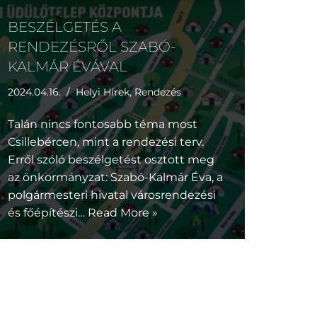
BESZÉLGETÉS A
RENDEZÉSRŐL SZABÓ-
KALMÁR ÉVÁVAL
2024.04.16.
Helyi Hírek
,
Rendezés
Talán nincs fontosabb téma most
Csillebércen, mint a rendezési terv.
Erről szóló beszélgetést osztott meg
az önkormányzat: Szabó-Kalmár Éva, a
polgármesteri hivatal városrendezési
és főépítészi…
Read More »