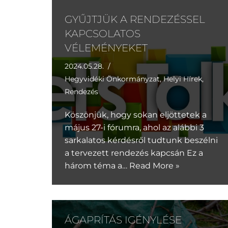
GYŰJTJÜK A RENDEZÉSSEL
KAPCSOLATOS
VÉLEMÉNYEKET
2024.05.28.
Hegyvidéki Önkormányzat
,
Helyi Hírek
,
Rendezés
Köszönjük, hogy sokan eljöttetek a
május 27-i fórumra, ahol az alábbi 3
sarkalatos kérdésről tudtunk beszélni
a tervezett rendezés kapcsán Ez a
három téma a…
Read More »
ÁGAPRÍTÁS IGÉNYLÉSE