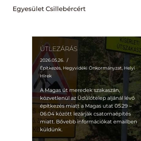
Egyesület Csillebércért
Skip
to
content
ÚTLEZÁRÁS
2026.05.26.
Építkezés
,
Hegyvidéki Önkormányzat
,
Helyi
Hírek
A Magas út meredek szakaszán,
közvetlenül az Üdülőtelep aljánál lévő
építkezés miatt a Magas utat 05.29 –
06.04 között lezárják csatornaépítés
miatt. Bővebb információkat emailben
küldünk.