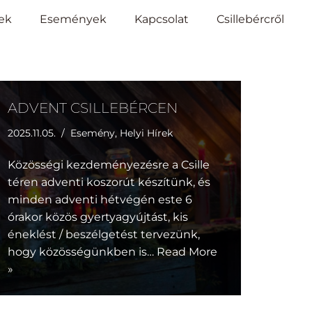
ek
Események
Kapcsolat
Csillebércről
ADVENT CSILLEBÉRCEN
2025.11.05.
Esemény
,
Helyi Hírek
Közösségi kezdeményezésre a Csille
téren adventi koszorút készítünk, és
minden adventi hétvégén este 6
órakor közös gyertyagyújtást, kis
éneklést / beszélgetést tervezünk,
hogy közösségünkben is…
Read More
»