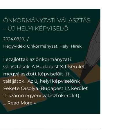
ÖNKORMÁNYZATI VÁLASZTÁS
– ÚJ HELYI KÉPVISELŐ
2024.08.10.
Hegyvidéki Önkormányzat
,
Helyi Hírek
Lezajlottak az önkormányzati
választások. A Budapest XII. kerület
megválasztott képviselőit itt
találjátok. Az új helyi képviselőnk
Fekete Orsolya (Budapest 12. kerület
11. számú egyéni választókerület).
…
Read More »