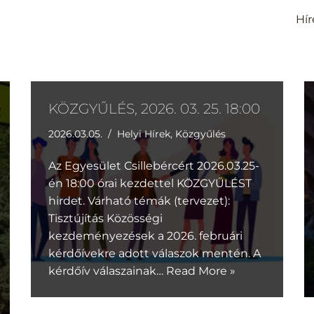
Hír
KÖZGYŰLÉS, 2026. 03. 25. 18:00
2026.03.05.
Helyi Hírek
,
Közgyűlés
Az Egyesület Csillebércért 2026.03.25-
én 18:00 órai kezdettel KÖZGYŰLÉST
hirdet. Várható témák (tervezet):
Tisztújítás Közösségi
kezdeményezések a 2026. februári
kérdőívekre adott válaszok mentén. A
kérdőív válaszainak…
Read More »