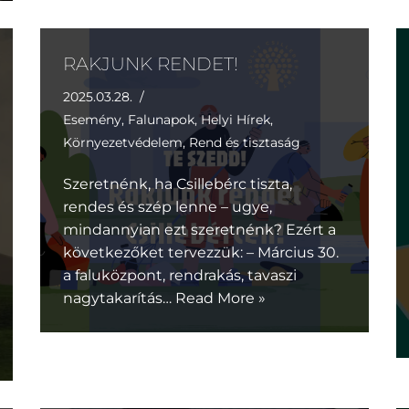
RAKJUNK RENDET!
2025.03.28.
Esemény
,
Falunapok
,
Helyi Hírek
,
Környezetvédelem
,
Rend és tisztaság
Szeretnénk, ha Csillebérc tiszta,
rendes és szép lenne – ugye,
mindannyian ezt szeretnénk? Ezért a
következőket tervezzük: – Március 30.
a faluközpont, rendrakás, tavaszi
nagytakarítás…
Read More »