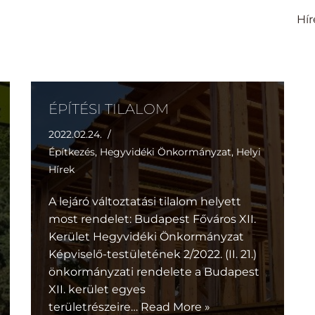
Hír
ÉPÍTÉSI TILALOM
2022.02.24.
Építkezés
,
Hegyvidéki Önkormányzat
,
Helyi
Hírek
A lejáró változtatási tilalom helyett
most rendelet: Budapest Főváros XII.
Kerület Hegyvidéki Önkormányzat
Képviselő-testületének 2/2022. (II. 21.)
önkormányzati rendelete a Budapest
XII. kerület egyes
területrészeire…
Read More »