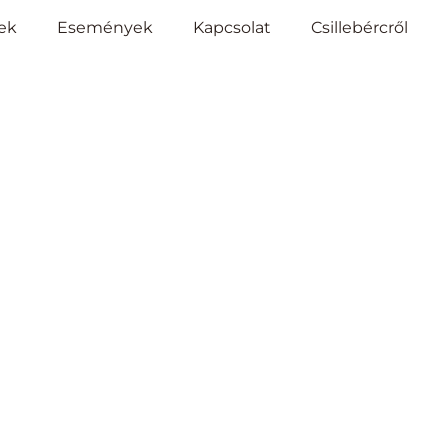
ek
Események
Kapcsolat
Csillebércről