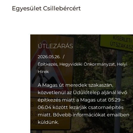
Egyesület Csillebércért
Skip
to
content
ÚTLEZÁRÁS
2026.05.26.
Építkezés
,
Hegyvidéki Önkormányzat
,
Helyi
Hírek
A Magas út meredek szakaszán,
közvetlenül az Üdülőtelep aljánál lévő
építkezés miatt a Magas utat 05.29 –
06.04 között lezárják csatornaépítés
miatt. Bővebb információkat emailben
küldünk.