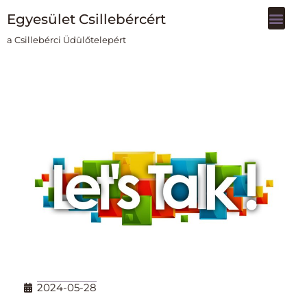
Egyesület Csillebércért
Skip
a Csillebérci Üdülőtelepért
to
content
2024-05-28