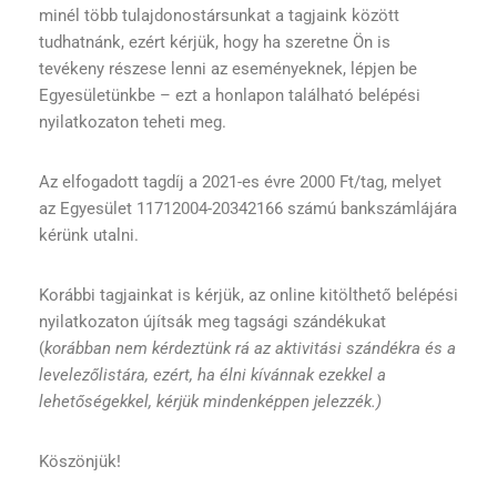
minél több tulajdonostársunkat a tagjaink között
tudhatnánk, ezért kérjük, hogy ha szeretne Ön is
tevékeny részese lenni az eseményeknek, lépjen be
Egyesületünkbe – ezt a honlapon található belépési
nyilatkozaton teheti meg.
Az elfogadott tagdíj a 2021-es évre 2000 Ft/tag, melyet
az Egyesület 11712004-20342166 számú bankszámlájára
kérünk utalni.
Korábbi tagjainkat is kérjük, az online kitölthető belépési
nyilatkozaton újítsák meg tagsági szándékukat
(
korábban nem kérdeztünk rá az aktivitási szándékra és a
levelezőlistára, ezért, ha élni kívánnak ezekkel a
lehetőségekkel, kérjük mindenképpen jelezzék.)
Köszönjük!