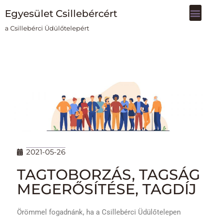
Egyesület Csillebércért
Skip
a Csillebérci Üdülőtelepért
to
content
2021-05-26
TAGTOBORZÁS, TAGSÁG
MEGERŐSÍTÉSE, TAGDÍJ
Örömmel fogadnánk, ha a Csillebérci Üdülőtelepen