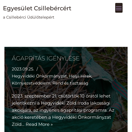
Egyesület Csillebércért
Skip
a Csillebérci Üdülőtelepért
to
content
ÁGAPRÍTÁS IGÉNYLÉSE
2023.09.25.
Hegyvidéki Önkormányzat
,
Helyi Hírek
,
Környezetvédelem
,
Rend és tisztaság
2023. szeptember 21. csütörtök 10 órától lehet
jelentkezni a Hegyvidéki Zöld Iroda lakossági
akciójára, az ingyenes ágaprítási programra. Az
akció keretében a Hegyvidéki Önkormányzat
Zöld…
Read More »