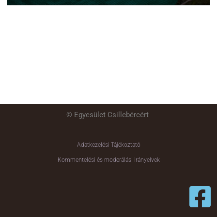
© Egyesület Csillebércért
Adatkezelési Tájékoztató
Kommentelési és moderálási irányelvek