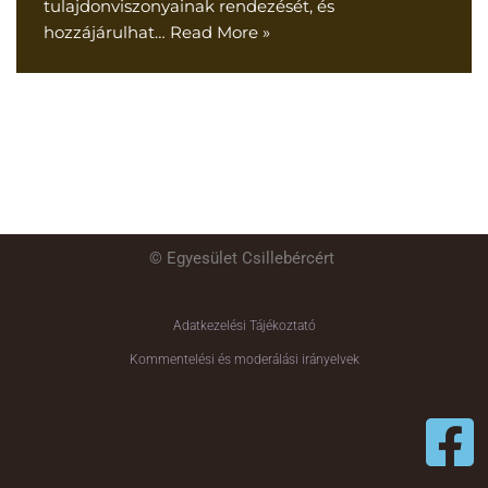
tulajdonviszonyainak rendezését, és
hozzájárulhat…
Read More »
© Egyesület Csillebércért
Adatkezelési Tájékoztató
Kommentelési és moderálási irányelvek