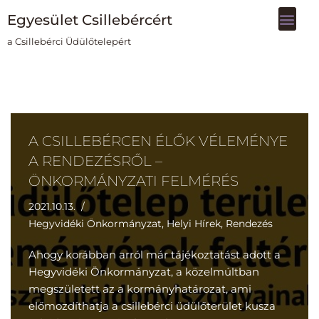
Egyesület Csillebércért
Skip
a Csillebérci Üdülőtelepért
to
content
A CSILLEBÉRCEN ÉLŐK VÉLEMÉNYE
A RENDEZÉSRŐL –
ÖNKORMÁNYZATI FELMÉRÉS
2021.10.13.
Hegyvidéki Önkormányzat
,
Helyi Hírek
,
Rendezés
Ahogy korábban arról már tájékoztatást adott a
Hegyvidéki Önkormányzat, a közelmúltban
megszületett az a kormányhatározat, ami
előmozdíthatja a csillebérci üdülőterület kusza