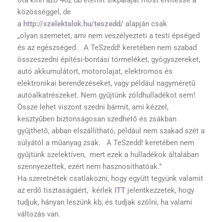
közösséggel, de
a
http://szelektalok.hu/
teszedd/
alapján csak
„olyan szemetet, ami nem veszélyezteti a testi épséged
és az egészséged. A TeSzedd! keretében nem szabad
összeszedni építési-bontási törmeléket, gyógyszereket,
autó akkumulátort, motorolajat, elektromos és
elektronikai berendezéseket, vagy például nagyméretű
autóalkatrészeket. Nem gyűjtünk zöldhulladékot sem!
Össze lehet viszont szedni bármit, ami kézzel,
kesztyűben biztonságosan szedhető és zsákban
gyűjthető, abban elszállítható, például nem szakad szét a
súlyától a műanyag zsák. A TeSzedd! keretében nem
gyűjtünk szelektíven, mert ezek a hulladékok általában
szennyezettek, ezért nem hasznosíthatóak.”
Ha szeretnétek csatlakozni, hogy együtt tegyünk valamit
az erdő tisztaságáért, kérlek
ITT
jelentkezzetek, hogy
tudjuk, hányan leszünk kb, és tudjak szólni, ha valami
változás van.