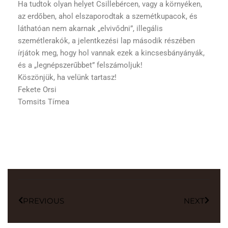
Ha tudtok olyan helyet Csillebércen, vagy a környéken,
az erdőben, ahol elszaporodtak a szemétkupacok, és
láthatóan nem akarnak „elvivődni”, illegális
szemétlerakók, a jelentkezési lap második részében
írjátok meg, hogy hol vannak ezek a kincsesbányányák,
és a „legnépszerűbbet” felszámoljuk!
Köszönjük, ha velünk tartasz!
Fekete Orsi
Tomsits Tímea
PREVIOUS
NEXT