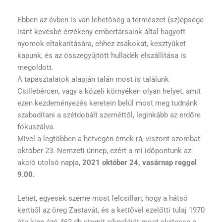
Ebben az évben is van lehetőség a természet (sz)épsége
iránt kevésbé érzékeny embertársaink által hagyott
nyomok eltakarítására, ehhez zsákokat, kesztyűket
kapunk, és az összegyűjtött hulladék elszállítása is
megoldott.
A tapasztalatok alapján talán most is találunk
Csillebércen, vagy a közeli környéken olyan helyet, amit
ezen kezdeményezés keretein belül most meg tudnánk
szabadítani a szétdobált szeméttől, leginkább az erdőre
fókuszálva.
Mivel a legtöbben a hétvégén érnek rá, viszont szombat
október 23. Nemzeti ünnep, ezért a mi időpontunk az
akció utolsó napja,
2021 október 24, vasárnap reggel
9.00.
Lehet, egyesek szeme most felcsillan, hogy a hátsó
kertből az öreg Zastavát, és a kettővel ezelőtti tulaj 1970
óta kinn ázó 462 db eternit síkpaláját most elvitesse a