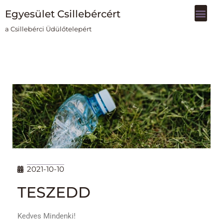
Egyesület Csillebércért
Skip
a Csillebérci Üdülőtelepért
to
content
2021-10-10
TESZEDD
Kedves Mindenki!