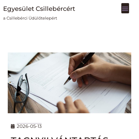
Egyesület Csillebércért
Skip
a Csillebérci Üdülőtelepért
to
content
2026-05-13