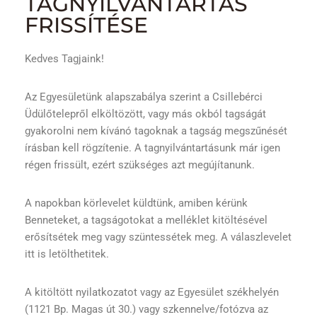
TAGNYILVÁNTARTÁS
FRISSÍTÉSE
Kedves Tagjaink!
Az Egyesületünk alapszabálya szerint a Csillebérci
Üdülőtelepről elköltözött, vagy más okból tagságát
gyakorolni nem kívánó tagoknak a tagság megszűnését
írásban kell rögzítenie. A tagnyilvántartásunk már igen
régen frissült, ezért szükséges azt megújítanunk.
A napokban körlevelet küldtünk, amiben kérünk
Benneteket, a tagságotokat a melléklet kitöltésével
erősítsétek meg vagy szüntessétek meg. A válaszlevelet
itt is letölthetitek.
A kitöltött nyilatkozatot vagy az Egyesület székhelyén
(1121 Bp. Magas út 30.) vagy szkennelve/fotózva az