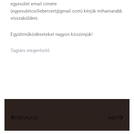
egyesület email címére
(egyesuletcsillebercert@gmail.com) kérjük mihamarabb
visszaküldeni.
Együttműködéseteket nagyon köszönjük!
Tagtárs megerősítő
PREVIOUS
NEXT