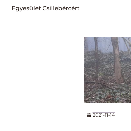
Egyesület Csillebércért
Skip
to
content
2021-11-14