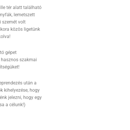
le tér alatt található
onyfák, lemetszett
i szemét volt
kkora közös ligetünk
kolva!
tó gépet
tt hasznos szakmai
tségüket!
ereprendezés után a
ők kihelyezése, hogy
énk jelezni, hogy egy
ása a célunk!)