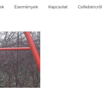
ek
Események
Kapcsolat
Csillebércről