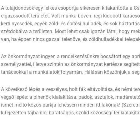
A tulajdonosok egy lelkes csoportja sikeresen kitakarította a Csil
elgazosodott területet. Volt munka bőven: régi kidobott karács
kerti nyesedék, egyéb zöld- és építési hulladék, és sok háztartás
szétdobálva a területen. Most lehet csak igazán látni, hogy me
van, ha éppen nincs gazzal telenőve, és zöldhulladékkal telepa
Az önkormányzat ingyen a rendelkezésünkre bocsátott egy aprí
személyzettel, illetve szintén az önkormányzat kertésze segíte
tanácsokkal a munkálatok folyamán. Hálásan köszönjük a segí
A következő lépés a veszélyes, holt fák eltávolítása, és némi t
végső lépés: a pihenők kialakítása, padok, asztalok, madáretet
ismét méltó közös parkja lehessen minden itt lakónak! (Szeretn
kifejezetten tájba illő, barátságos, szolíd közösségi tér kialakít