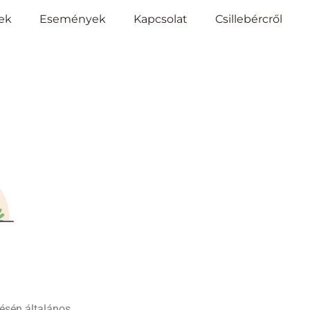
ek
Események
Kapcsolat
Csillebércről
lésén általános