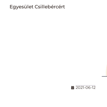
Egyesület Csillebércért
Skip
to
content
2021-06-12