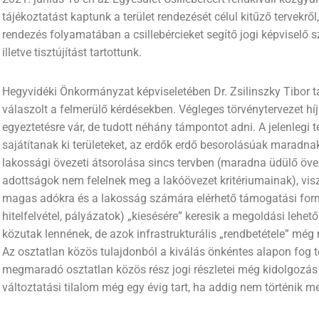
tájékoztatást kaptunk a terület rendezését célul kitűző tervekrő
rendezés folyamatában a csillebércieket segítő jogi képviselő 
illetve tisztújítást tartottunk.
Hegyvidéki Önkormányzat képviseletében Dr. Zsilinszky Tibor tar
válaszolt a felmerülő kérdésekben. Végleges törvénytervezet h
egyeztetésre vár, de tudott néhány támpontot adni. A jelenlegi 
sajátítanak ki területeket, az erdők erdő besorolásúak maradnak
lakossági övezeti átsorolása sincs tervben (maradna üdülő öveze
adottságok nem felelnek meg a lakóövezet kritériumainak), vis
magas adókra és a lakosság számára elérhető támogatási fo
hitelfelvétel, pályázatok) „kiesésére” keresik a megoldási lehet
közutak lennének, de azok infrastrukturális „rendbetétele” még 
Az osztatlan közös tulajdonból a kiválás önkéntes alapon fog t
megmaradó osztatlan közös rész jogi részletei még kidolgozás 
változtatási tilalom még egy évig tart, ha addig nem történik m