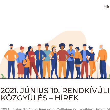
Hír
2021. JÚNIUS 10. RENDKÍVÜLI
KÖZGYŰLÉS – HÍREK
2021. június 10-én az Egyesület Csillebércért rendkívüli közgyű