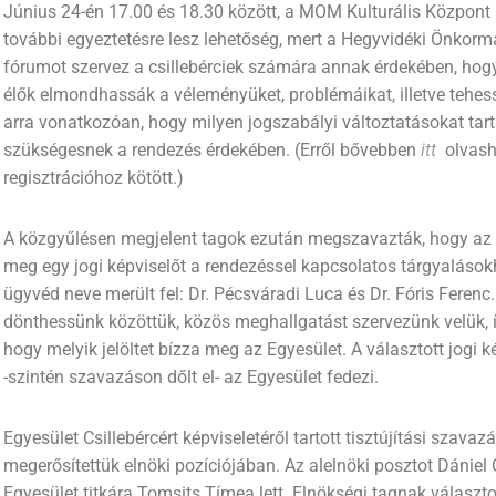
Június 24-én 17.00 és 18.30 között, a MOM Kulturális Közpon
további egyeztetésre lesz lehetőség, mert a Hegyvidéki Önkor
fórumot szervez a csillebérciek számára annak érdekében, hogy
élők elmondhassák a véleményüket, problémáikat, illetve tehes
arra vonatkozóan, hogy milyen jogszabályi változtatásokat ta
szükségesnek a rendezés érdekében. (Erről bővebben
itt
olvasha
regisztrációhoz kötött.)
A közgyűlésen megjelent tagok ezután megszavazták, hogy az 
meg egy jogi képviselőt a rendezéssel kapcsolatos tárgyalások
ügyvéd neve merült fel: Dr. Pécsváradi Luca és Dr. Fóris Ferenc
dönthessünk közöttük, közös meghallgatást szervezünk velük, í
hogy melyik jelöltet bízza meg az Egyesület. A választott jogi ké
-szintén szavazáson dőlt el- az Egyesület fedezi.
Egyesület Csillebércért képviseletéről tartott tisztújítási szava
megerősítettük elnöki pozíciójában. Az alelnöki posztot Dániel G
Egyesület titkára Tomsits Tímea lett. Elnökségi tagnak választ