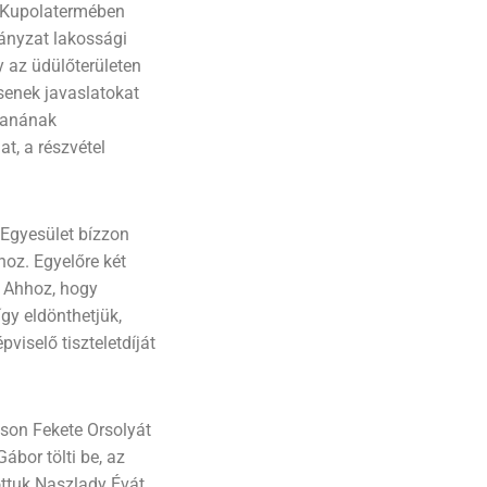
t Kupolatermében
mányzat lakossági
 az üdülőterületen
senek javaslatokat
rtanának
t, a részvétel
Egyesület bízzon
hoz. Egyelőre két
. Ahhoz, hogy
gy eldönthetjük,
pviselő tiszteletdíját
záson Fekete Orsolyát
ábor tölti be, az
ottuk Naszlady Évát