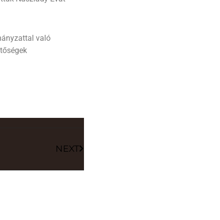
mányzattal való
etőségek
NEXT