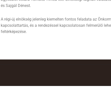
és Sajgál Dénest.
A régi-új elnökség jelenleg kiemelten fontos feladata az Önkor
kapcsolattartás, és a rendezéssel kapcsolatosan felmerülő leh
feltérképezése.