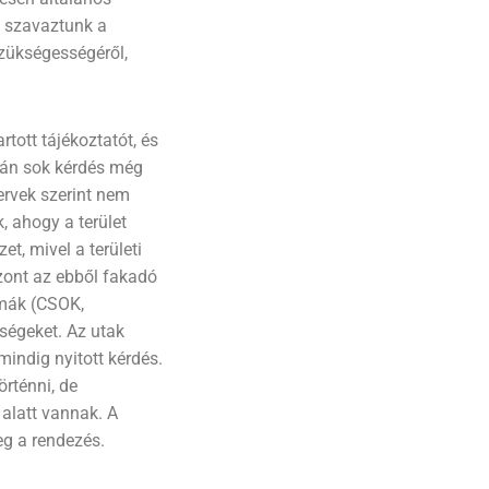
l, szavaztunk a
szükségességéről,
tott tájékoztatót, és
íján sok kérdés még
tervek szerint nem
, ahogy a terület
t, mivel a területi
zont az ebből fakadó
rmák (CSOK,
őségeket. Az utak
mindig nyitott kérdés.
örténni, de
alatt vannak. A
eg a rendezés.